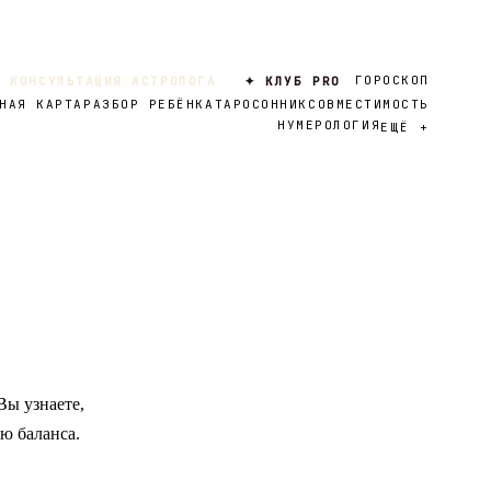
ГОРОСКОП
 КОНСУЛЬТАЦИЯ АСТРОЛОГА
✦ КЛУБ PRO
НАЯ КАРТА
РАЗБОР РЕБЁНКА
ТАРО
СОННИК
СОВМЕСТИМОСТЬ
НУМЕРОЛОГИЯ
ЕЩЁ
+
Вы узнаете,
ю баланса.