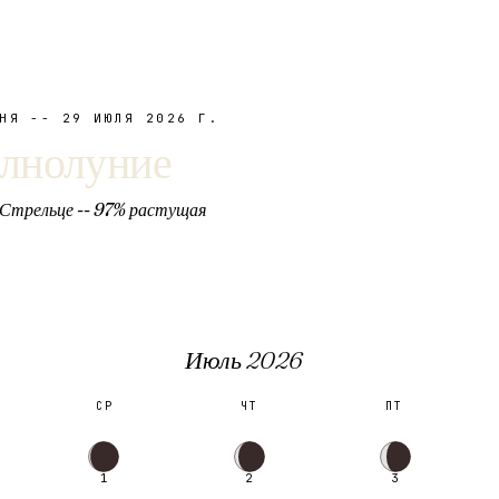
ДНЯ --
29 ИЮЛЯ 2026 Г.
лнолуние
Стрельце
--
97
%
растущая
Июль
2026
СР
ЧТ
ПТ
1
2
3