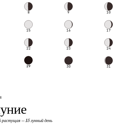
8
9
10
15
16
17
22
23
24
29
30
31
Я
уние
%
растущая
--
15
лунный день