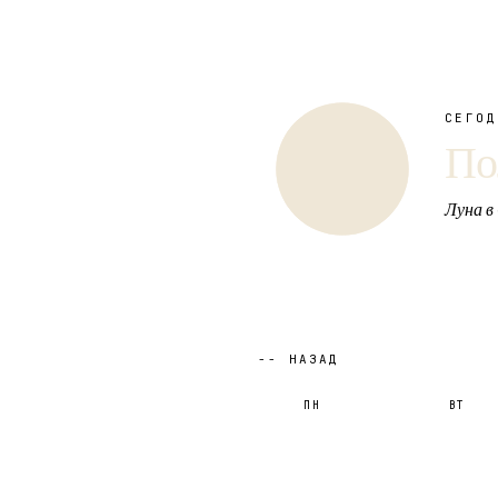
СЕГО
По
Луна в
-- НАЗАД
ПН
ВТ