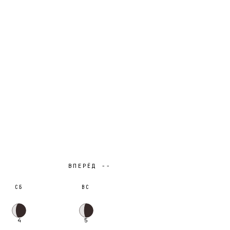
ВПЕРЁД --
СБ
ВС
4
5