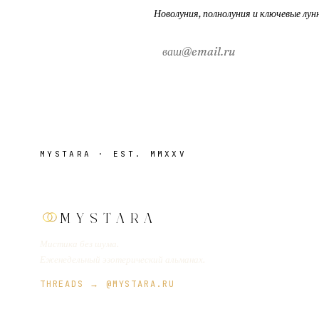
Новолуния, полнолуния и ключевые лунны
MYSTARA · EST. MMXXV
MYSTARA
Мистика без шума.
Еженедельный эзотерический альманах.
THREADS → @MYSTARA.RU