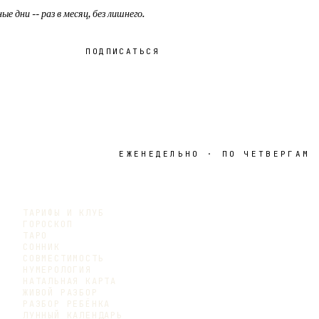
е дни -- раз в месяц, без лишнего.
ПОДПИСАТЬСЯ
ЕЖЕНЕДЕЛЬНО · ПО ЧЕТВЕРГАМ
ТАРИФЫ И КЛУБ
ГОРОСКОП
ТАРО
СОННИК
СОВМЕСТИМОСТЬ
НУМЕРОЛОГИЯ
НАТАЛЬНАЯ КАРТА
ЖИВОЙ РАЗБОР
РАЗБОР РЕБЁНКА
ЛУННЫЙ КАЛЕНДАРЬ