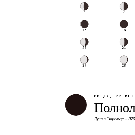
6
7
13
14
20
21
27
28
СРЕДА, 29 ИЮЛ
Полнол
Луна в
Стрельце
--
97