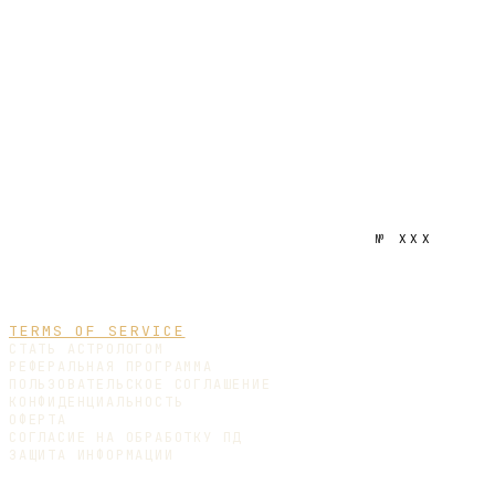
№
XXX
TERMS OF SERVICE
СТАТЬ АСТРОЛОГОМ
РЕФЕРАЛЬНАЯ ПРОГРАММА
ПОЛЬЗОВАТЕЛЬСКОЕ СОГЛАШЕНИЕ
КОНФИДЕНЦИАЛЬНОСТЬ
ОФЕРТА
СОГЛАСИЕ НА ОБРАБОТКУ ПД
ЗАЩИТА ИНФОРМАЦИИ