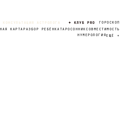
ГОРОСКОП
 КОНСУЛЬТАЦИЯ АСТРОЛОГА
✦ КЛУБ PRO
НАЯ КАРТА
РАЗБОР РЕБЁНКА
ТАРО
СОННИК
СОВМЕСТИМОСТЬ
НУМЕРОЛОГИЯ
ЕЩЁ
+