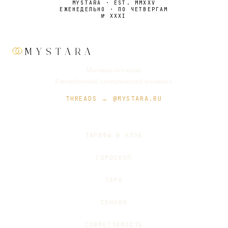
MYSTARA · EST. MMXXV
ЕЖЕНЕДЕЛЬНО · ПО ЧЕТВЕРГАМ
№
XXXI
MYSTARA
Мистика без шума.
Еженедельный эзотерический альманах.
THREADS → @MYSTARA.RU
ТАРИФЫ И КЛУБ
ГОРОСКОП
ТАРО
СОННИК
СОВМЕСТИМОСТЬ