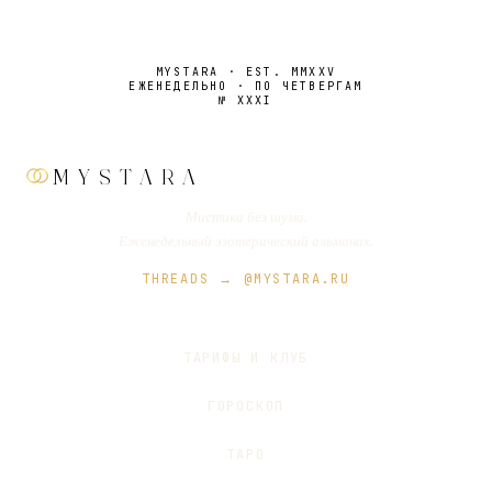
MYSTARA · EST. MMXXV
ЕЖЕНЕДЕЛЬНО · ПО ЧЕТВЕРГАМ
№
XXXI
MYSTARA
Мистика без шума.
Еженедельный эзотерический альманах.
THREADS → @MYSTARA.RU
ТАРИФЫ И КЛУБ
ГОРОСКОП
ТАРО