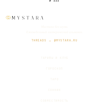
№
XXX
MYSTARA
Мистика без шума.
Еженедельный эзотерический альманах.
THREADS → @MYSTARA.RU
ТАРИФЫ И КЛУБ
ГОРОСКОП
ТАРО
СОННИК
СОВМЕСТИМОСТЬ