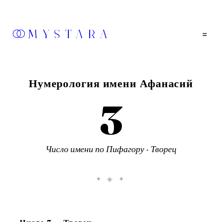
MYSTARA
=
Нумерология имени
Афанасий
3
Число
имени
по Пифагору ·
Творец
✦ ◈ ✦