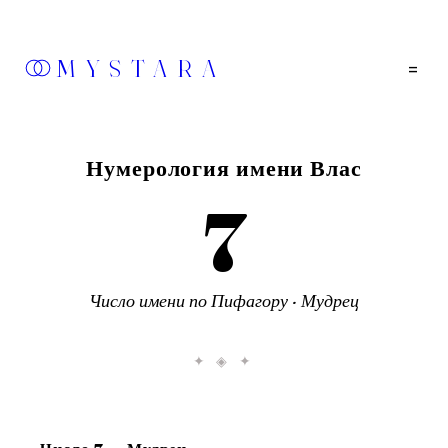
MYSTARA
=
Нумерология имени
Влас
7
Число
имени
по Пифагору ·
Мудрец
✦ ◈ ✦