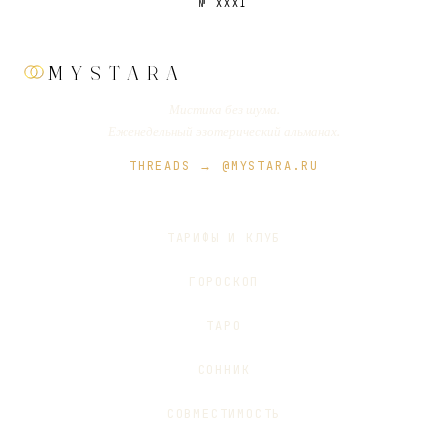
№
XXXI
MYSTARA
Мистика без шума.
Еженедельный эзотерический альманах.
THREADS → @MYSTARA.RU
ТАРИФЫ И КЛУБ
ГОРОСКОП
ТАРО
СОННИК
СОВМЕСТИМОСТЬ