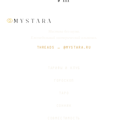
№
XXX
MYSTARA
Мистика без шума.
Еженедельный эзотерический альманах.
THREADS → @MYSTARA.RU
ТАРИФЫ И КЛУБ
ГОРОСКОП
ТАРО
СОННИК
СОВМЕСТИМОСТЬ