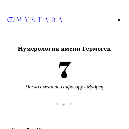
MYSTARA
=
Нумерология имени
Гермоген
7
Число
имени
по Пифагору ·
Мудрец
✦ ◈ ✦