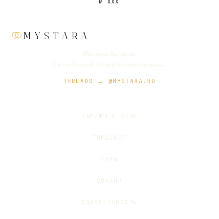
№
XXX
MYSTARA
Мистика без шума.
Еженедельный эзотерический альманах.
THREADS → @MYSTARA.RU
ТАРИФЫ И КЛУБ
ГОРОСКОП
ТАРО
СОННИК
СОВМЕСТИМОСТЬ