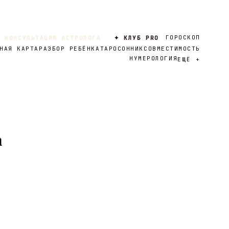
ГОРОСКОП
 КОНСУЛЬТАЦИЯ АСТРОЛОГА
✦ КЛУБ PRO
НАЯ КАРТА
РАЗБОР РЕБЁНКА
ТАРО
СОННИК
СОВМЕСТИМОСТЬ
НУМЕРОЛОГИЯ
ЕЩЁ
+
а