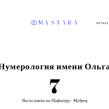

MYSTARA
НАТАЛЬ
Нумерология имени
Ольг
7
Число
имени
по Пифагору ·
Мудрец