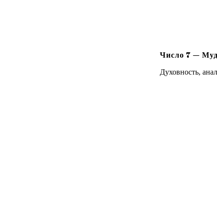
Число
7
—
Муд
Духовность, ана