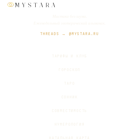
MYSTARA
Мистика без шума.
Еженедельный эзотерический альманах.
THREADS → @MYSTARA.RU
ТАРИФЫ И КЛУБ
ГОРОСКОП
ТАРО
СОННИК
СОВМЕСТИМОСТЬ
НУМЕРОЛОГИЯ
НАТАЛЬНАЯ КАРТА