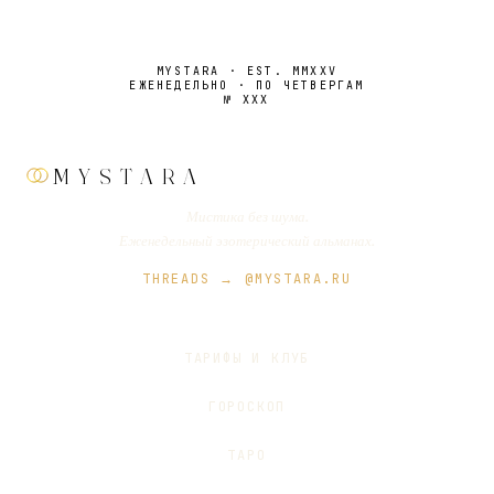
MYSTARA · EST. MMXXV
ЕЖЕНЕДЕЛЬНО · ПО ЧЕТВЕРГАМ
№
XXX
MYSTARA
Мистика без шума.
Еженедельный эзотерический альманах.
THREADS → @MYSTARA.RU
ТАРИФЫ И КЛУБ
ГОРОСКОП
ТАРО