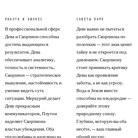
РАБОТА И БИЗНЕС
СОВЕТЫ ПАРЕ
В профессиональной сфере
Деве важно не пытаться
Дева и Скорпион способны
разобрать Скорпиона по
достичь выдающихся
полочкам — этот знак ценит
результатов. Дева
тайну и не откроется под
обеспечивает аналитику,
давлением. Скорпиону
точность и системность,
стоит принимать критику
Скорпион — стратегическое
Девы как проявление
мышление, настойчивость и
заботы, а не как угрозу.
умение видеть суть
Вода и Земля вместе
ситуации. Меркурий делает
способны на плодородие —
Деву прекрасным
доверяйте этому
коммуникатором, Плутон
природному союзу.
наделяет Скорпиона
Глубина, которую вы оба
властью убеждения. Оба
несёте, — ваш главный
трудолюбивы и нацелены на
общий ресурс.