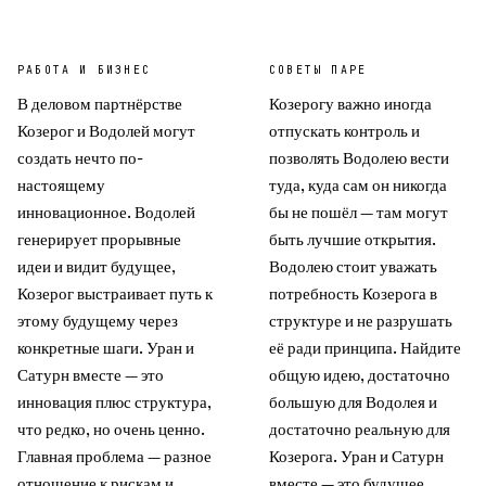
РАБОТА И БИЗНЕС
СОВЕТЫ ПАРЕ
В деловом партнёрстве
Козерогу важно иногда
Козерог и Водолей могут
отпускать контроль и
создать нечто по-
позволять Водолею вести
настоящему
туда, куда сам он никогда
инновационное. Водолей
бы не пошёл — там могут
генерирует прорывные
быть лучшие открытия.
идеи и видит будущее,
Водолею стоит уважать
Козерог выстраивает путь к
потребность Козерога в
этому будущему через
структуре и не разрушать
конкретные шаги. Уран и
её ради принципа. Найдите
Сатурн вместе — это
общую идею, достаточно
инновация плюс структура,
большую для Водолея и
что редко, но очень ценно.
достаточно реальную для
Главная проблема — разное
Козерога. Уран и Сатурн
отношение к рискам и
вместе — это будущее,