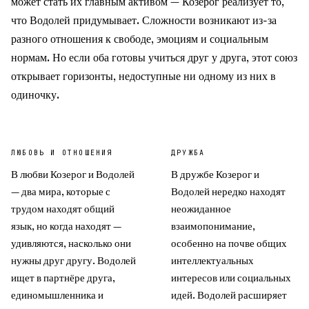
может стать их главным активом — Козерог реализует то,
что Водолей придумывает. Сложности возникают из-за
разного отношения к свободе, эмоциям и социальным
нормам. Но если оба готовы учиться друг у друга, этот союз
открывает горизонты, недоступные ни одному из них в
одиночку.
ЛЮБОВЬ И ОТНОШЕНИЯ
ДРУЖБА
В любви Козерог и Водолей
В дружбе Козерог и
— два мира, которые с
Водолей нередко находят
трудом находят общий
неожиданное
язык, но когда находят —
взаимопонимание,
удивляются, насколько они
особенно на почве общих
нужны друг другу. Водолей
интеллектуальных
ищет в партнёре друга,
интересов или социальных
единомышленника и
идей. Водолей расширяет