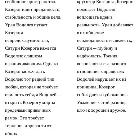
свободное пространство.
кругозор Козерога, Козерог
Козерог ищет преданность,
помогает Водолею
стабильность и общие цели.
воплощать идеи в
Уран Водолея пугает
реальность. Уран добавляет
Козерога
в их общение
непредсказуемостью,
неожиданность и свежесть,
Сатурн Козерога кажется
Сатурн — глубину и
Водолею слишком
надёжность. Трения
ограничивающим. Однако
возникают из-за разного
Козерог может дать
отношения к правилам:
Водолею тот редкий тип
Водолей нарушает их из
любви, которая не требует
принципа, Козерог
изменить себя, а Водолей —
соблюдает из убеждения.
открыть Козерогу мир за
Уважение к этой разнице —
пределами привычных
ключ к хорошей дружбе.
рамок. Это требует
терпения и зрелости от
обоих.