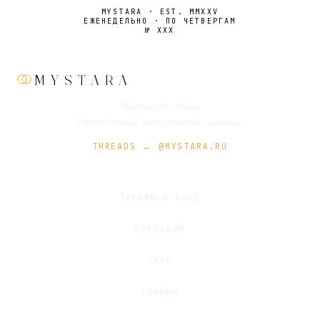
MYSTARA · EST. MMXXV
ЕЖЕНЕДЕЛЬНО · ПО ЧЕТВЕРГАМ
№
XXX
MYSTARA
Мистика без шума.
Еженедельный эзотерический альманах.
THREADS → @MYSTARA.RU
ТАРИФЫ И КЛУБ
ГОРОСКОП
ТАРО
СОННИК