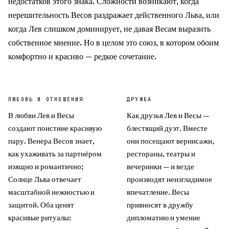
недостатков этого знака. Сложности возникают, когда
нерешительность Весов раздражает действенного Льва, или
когда Лев слишком доминирует, не давая Весам выразить
собственное мнение. Но в целом это союз, в котором обоим
комфортно и красиво — редкое сочетание.
ЛЮБОВЬ И ОТНОШЕНИЯ
ДРУЖБА
В любви Лев и Весы
Как друзья Лев и Весы —
создают поистине красивую
блестящий дуэт. Вместе
пару. Венера Весов знает,
они посещают вернисажи,
как ухаживать за партнёром
рестораны, театры и
изящно и романтично;
вечеринки — и везде
Солнце Льва отвечает
производят неизгладимое
масштабной нежностью и
впечатление. Весы
защитой. Оба ценят
привносят в дружбу
красивые ритуалы:
дипломатию и умение