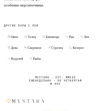
особенно перспективны.
ДРУГИЕ ПАРЫ С
ЛЕВ
Овен
Телец
Близнецы
Рак
Лев
Дева
Скорпион
Стрелец
Козерог
Водолей
Рыбы
MYSTARA · EST. MMXXV
ЕЖЕНЕДЕЛЬНО · ПО ЧЕТВЕРГАМ
№
XXX
MYSTARA
Мистика без шума.