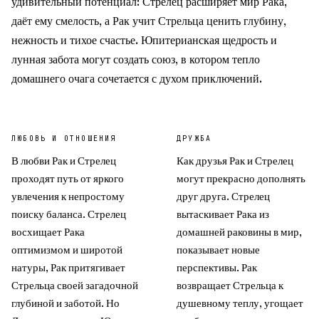
удивительный потенциал: Стрелец расширяет мир Рака,
даёт ему смелость, а Рак учит Стрельца ценить глубину,
нежность и тихое счастье. Юпитерианская щедрость и
лунная забота могут создать союз, в котором тепло
домашнего очага сочетается с духом приключений.
ЛЮБОВЬ И ОТНОШЕНИЯ
ДРУЖБА
В любви Рак и Стрелец
Как друзья Рак и Стрелец
проходят путь от яркого
могут прекрасно дополнять
увлечения к непростому
друг друга. Стрелец
поиску баланса. Стрелец
вытаскивает Рака из
восхищает Рака
домашней раковины в мир,
оптимизмом и широтой
показывает новые
натуры, Рак притягивает
перспективы. Рак
Стрельца своей загадочной
возвращает Стрельца к
глубиной и заботой. Но
душевному теплу, угощает