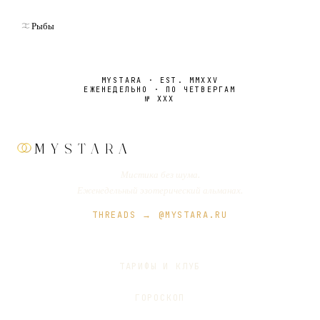
Рыбы
MYSTARA · EST. MMXXV
ЕЖЕНЕДЕЛЬНО · ПО ЧЕТВЕРГАМ
№
XXX
MYSTARA
Мистика без шума.
Еженедельный эзотерический альманах.
THREADS → @MYSTARA.RU
ТАРИФЫ И КЛУБ
ГОРОСКОП