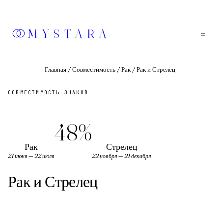
MYSTARA
=
Главная
/
Совместимость
/
Рак
/
Рак и Стрелец
СОВМЕСТИМОСТЬ ЗНАКОВ
48
%
Рак
Стрелец
21 июня — 22 июля
22 ноября — 21 декабря
Рак
и
Стрелец