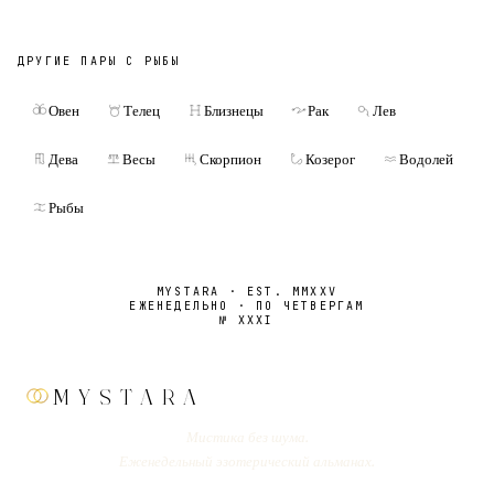
ДРУГИЕ ПАРЫ С
РЫБЫ
Овен
Телец
Близнецы
Рак
Лев
Дева
Весы
Скорпион
Козерог
Водолей
Рыбы
MYSTARA · EST. MMXXV
ЕЖЕНЕДЕЛЬНО · ПО ЧЕТВЕРГАМ
№
XXXI
MYSTARA
Мистика без шума.
Еженедельный эзотерический альманах.