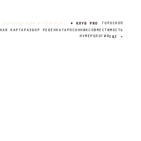
ГОРОСКОП
 КОНСУЛЬТАЦИЯ АСТРОЛОГА
✦ КЛУБ PRO
НАЯ КАРТА
РАЗБОР РЕБЁНКА
ТАРО
СОННИК
СОВМЕСТИМОСТЬ
НУМЕРОЛОГИЯ
ЕЩЁ
+