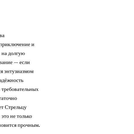
ва
 приключение и
 на долгую
ование — если
ся энтузиазмом
надёжность
ых требовательных
статочно
ет Стрельцу
 это не только
ановится прочным.