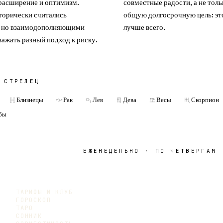
 расширение и оптимизм.
совместные радости, а не толь
торически считались
общую долгосрочную цель: эт
 но взаимодополняющими
лучше всего.
важать разный подход к риску.
С
СТРЕЛЕЦ
Близнецы
Рак
Лев
Дева
Весы
Скорпион
бы
ЕЖЕНЕДЕЛЬНО · ПО ЧЕТВЕРГАМ
ТАРИФЫ И КЛУБ
ГОРОСКОП
ТАРО
СОННИК