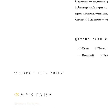
Стрелец — видение,
Юпитер и Сатурн ис
противоположными,
силами. Главное — у
ДРУГИЕ ПАРЫ 
Овен
Телец
Водолей
Ры
MYSTARA · EST. MMXXV
MYSTARA
Мистика без шума.