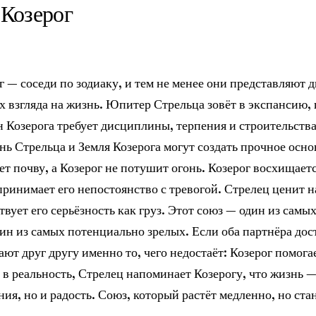
и
Козерог
г — соседи по зодиаку, и тем не менее они представляют д
 взгляда на жизнь. Юпитер Стрельца зовёт в экспансию,
 Козерога требует дисциплины, терпения и строительства
нь Стрельца и Земля Козерога могут создать прочное осн
т почву, а Козерог не потушит огонь. Козерог восхищает
принимает его непостоянство с тревогой. Стрелец ценит 
ствует его серьёзность как груз. Этот союз — один из сам
один из самых потенциально зрелых. Если оба партнёра до
ают друг другу именно то, чего недостаёт: Козерог помога
в реальность, Стрелец напоминает Козерогу, что жизнь —
ния, но и радость. Союз, который растёт медленно, но ст