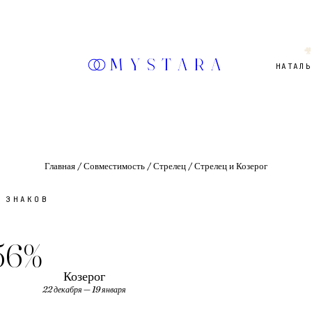

MYSTARA
НАТАЛЬ
Главная
/
Совместимость
/
Стрелец
/
Стрелец и Козерог
 ЗНАКОВ
56
%
Козерог
22 декабря — 19 января