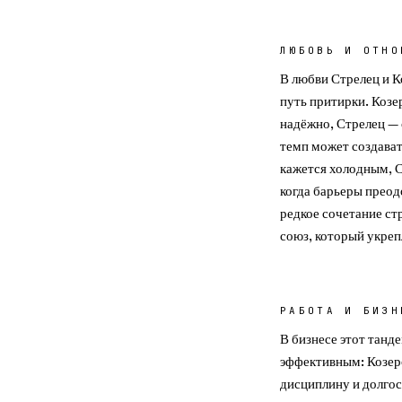
ЛЮБОВЬ И ОТНО
В любви Стрелец и К
путь притирки. Козе
надёжно, Стрелец — 
темп может создават
кажется холодным, 
когда барьеры преод
редкое сочетание ст
союз, который укреп
РАБОТА И БИЗН
В бизнесе этот танд
эффективным: Козер
дисциплину и долго