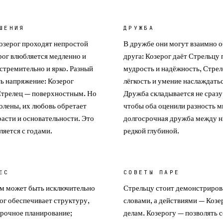
ШЕНИЯ
ДРУЖБА
озерог проходят непростой
В дружбе они могут взаимно 
рог влюбляется медленно и
друга: Козерог даёт Стрельцу
стремительно и ярко. Разный
мудрость и надёжность, Стрел
ь напряжение: Козерог
лёгкость и умение наслаждать
Стрелец — поверхностным. Но
Дружба складывается не сразу
олены, их любовь обретает
чтобы оба оценили разность м
расти и основательности. Это
долгосрочная дружба между н
ляется с годами.
редкой глубиной.
ЕС
СОВЕТЫ ПАРЕ
ем может быть исключительно
Стрельцу стоит демонстриров
ог обеспечивает структуру,
словами, а действиями — Козе
срочное планирование;
делам. Козерогу — позволять 