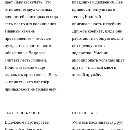
даёт Льву заскучать. Это
праздника и движения. Лев
отношения двух сильных
привносит энтузиазм и
личностей, в которых всегда
тепло, Водолей —
есть место для восхищения.
оригинальность и глубину.
Главный камень
Дружба крепнет, когда они
преткновения — эго: Лев
работают на общую цель, а
нуждается в постоянном
не соревнуются за
обожании, а Водолей
лидерство. Умение
считает лесть лишней.
аплодировать успехам друг
Водолею важно чаще
друга — главный ключ к
выражать признание, а Льву
долгой дружбе.
— принять, что партнёр
принадлежит не только ему.
РАБОТА И БИЗНЕС
СОВЕТЫ ПАРЕ
В деловом партнёрстве
Учитесь восхищаться друг
Водолей и Лев могут
другом искренне — и вслух.