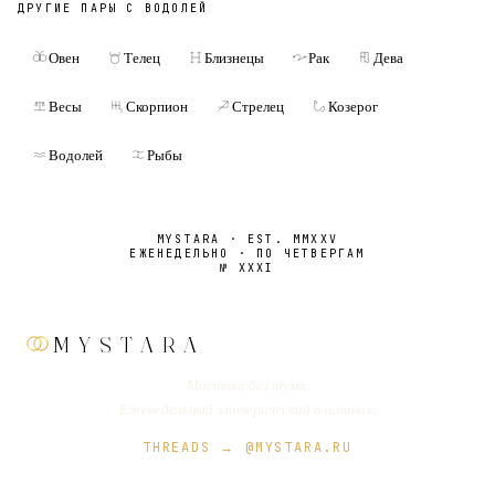
ДРУГИЕ ПАРЫ С
ВОДОЛЕЙ
Овен
Телец
Близнецы
Рак
Дева
Весы
Скорпион
Стрелец
Козерог
Водолей
Рыбы
MYSTARA · EST. MMXXV
ЕЖЕНЕДЕЛЬНО · ПО ЧЕТВЕРГАМ
№
XXXI
MYSTARA
Мистика без шума.
Еженедельный эзотерический альманах.
THREADS → @MYSTARA.RU