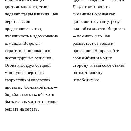
достичь многого, если
Льву стоит принять
поделят сферы влияния. Лев
гуманизм Водолея как
берёт на себя
достоинство, а не угрозу
представительство,
личной важности. Водолею
публичность и вдохновение
— помнить, что Лев
команды, Водолей —
расцветает от тепла и
стратегию, инновации и
признания. Направляйте
нестандартные решения.
свои амбиции в одну
Огонь и Воздух создают
сторону, и ваш союз станет
мощную синергию в
по-настоящему
творческих и лидерских
непобедимым.
проектах. Основной риск —
борьба за власть: оба хотят
быть главными, и это нужно
решать на берегу.