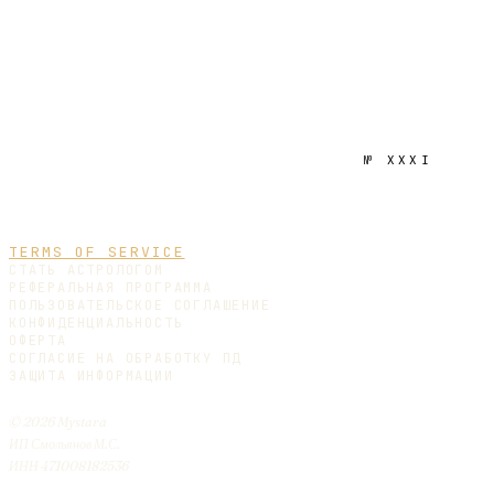
№
XXXI
TERMS OF SERVICE
СТАТЬ АСТРОЛОГОМ
РЕФЕРАЛЬНАЯ ПРОГРАММА
ПОЛЬЗОВАТЕЛЬСКОЕ СОГЛАШЕНИЕ
КОНФИДЕНЦИАЛЬНОСТЬ
ОФЕРТА
СОГЛАСИЕ НА ОБРАБОТКУ ПД
ЗАЩИТА ИНФОРМАЦИИ
© 2026 Mystara
ИП Смольянов М.С.
ИНН 471008182536