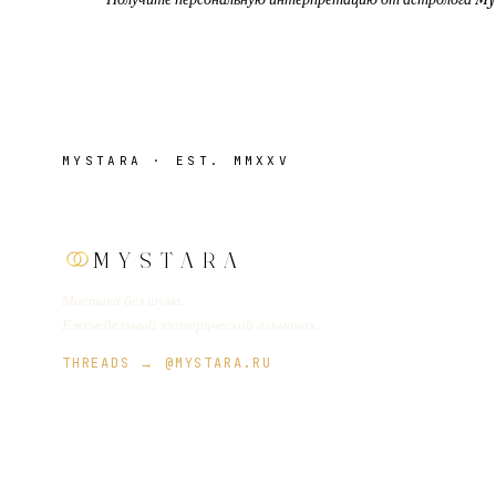
MYSTARA · EST. MMXXV
MYSTARA
Мистика без шума.
Еженедельный эзотерический альманах.
THREADS → @MYSTARA.RU