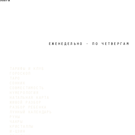
ЕЖЕНЕДЕЛЬНО · ПО ЧЕТВЕРГАМ
ТАРИФЫ И КЛУБ
ГОРОСКОП
ТАРО
СОННИК
СОВМЕСТИМОСТЬ
НУМЕРОЛОГИЯ
НАТАЛЬНАЯ КАРТА
ЖИВОЙ РАЗБОР
РАЗБОР РЕБЁНКА
ЛУННЫЙ КАЛЕНДАРЬ
РУНЫ
ЧАКРЫ
КРИСТАЛЛЫ
И-ЦЗИН