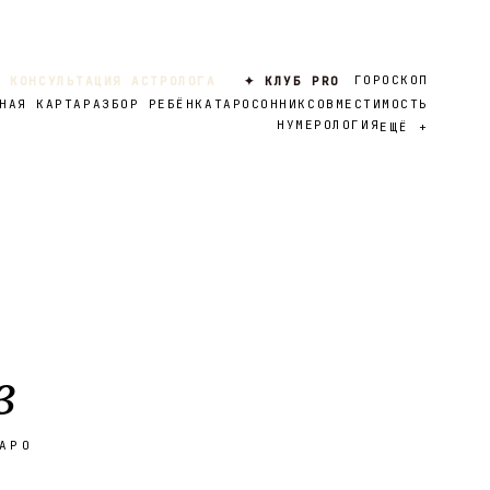
ГОРОСКОП
 КОНСУЛЬТАЦИЯ АСТРОЛОГА
✦ КЛУБ PRO
НАЯ КАРТА
РАЗБОР РЕБЁНКА
ТАРО
СОННИК
СОВМЕСТИМОСТЬ
НУМЕРОЛОГИЯ
ЕЩЁ
+
в
АРО