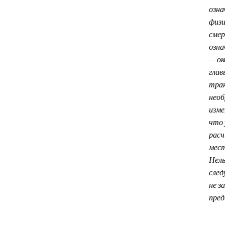
озн
физи
смер
озна
— ок
глав
тра
нео
изме
что 
рас
мест
Нель
след
не з
пре