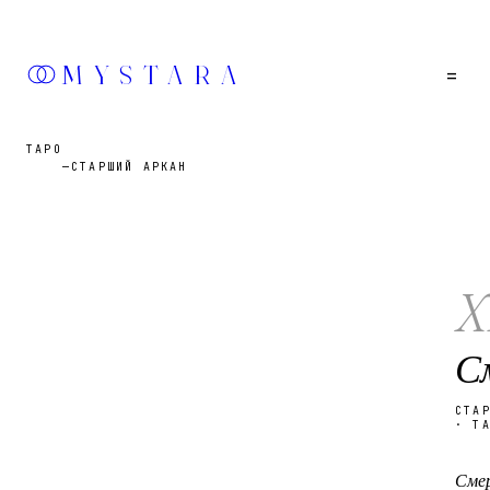
MYSTARA
=
ТАРО
—
СТАРШИЙ АРКАН
X
С
СТА
· Т
Сме