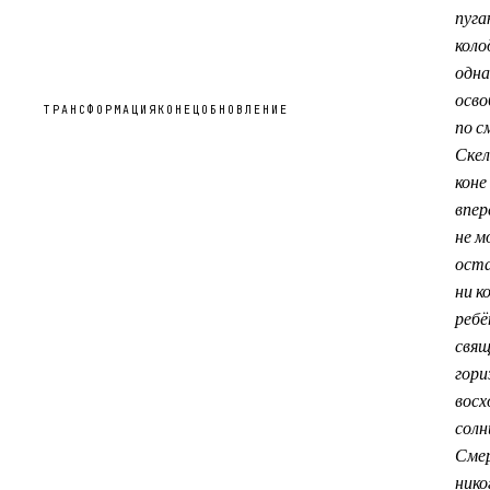
пуга
коло
одна
осв
ТРАНСФОРМАЦИЯ
КОНЕЦ
ОБНОВЛЕНИЕ
по с
Скел
коне
впер
не м
ост
ни к
ребё
свящ
гор
восх
солн
Сме
нико