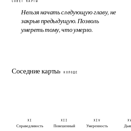
СОВЕТ КАРТЫ
Нельзя начать следующую главу, не
закрыв предыдущую. Позволь
умереть тому, что умерло.
Соседние карты
В КОЛОДЕ
XI
XII
XIV
X
Справедливость
Повешенный
Умеренность
Дья