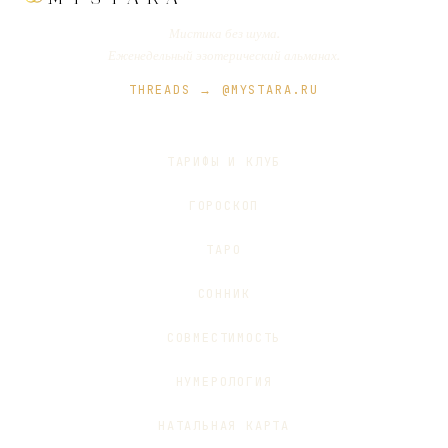
Мистика без шума.
Еженедельный эзотерический альманах.
THREADS → @MYSTARA.RU
ТАРИФЫ И КЛУБ
ГОРОСКОП
ТАРО
СОННИК
СОВМЕСТИМОСТЬ
НУМЕРОЛОГИЯ
НАТАЛЬНАЯ КАРТА