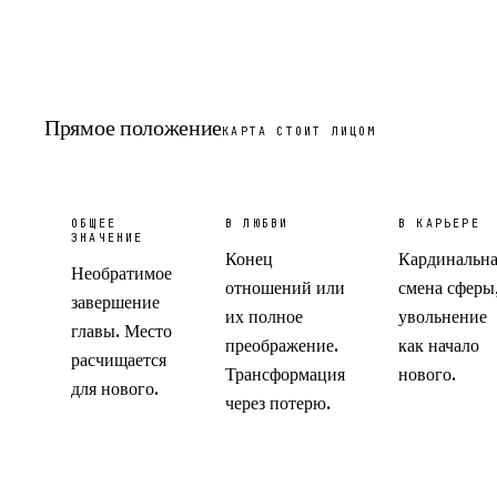
Прямое положение
КАРТА СТОИТ ЛИЦОМ
ОБЩЕЕ
В ЛЮБВИ
В КАРЬЕРЕ
ЗНАЧЕНИЕ
Конец
Кардинальна
Необратимое
отношений или
смена сферы
завершение
их полное
увольнение
главы. Место
преображение.
как начало
расчищается
Трансформация
нового.
для нового.
через потерю.