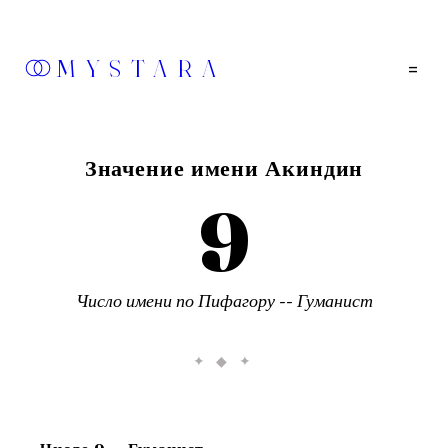
MYSTARA
=
Значение имени
Акиндин
9
Число имени по Пифагору --
Гуманист
✦ ◆ ✦