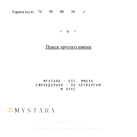
Поделиться:
TG
MX
WA
VK
🔗
✦ ◆ ✦
Поиск другого имени
MYSTARA · EST. MMXXV
ЕЖЕНЕДЕЛЬНО · ПО ЧЕТВЕРГАМ
№
XXXI
MYSTARA
Мистика без шума.
Еженедельный эзотерический альманах.