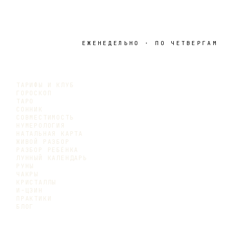
ЕЖЕНЕДЕЛЬНО · ПО ЧЕТВЕРГАМ
ТАРИФЫ И КЛУБ
ГОРОСКОП
ТАРО
СОННИК
СОВМЕСТИМОСТЬ
НУМЕРОЛОГИЯ
НАТАЛЬНАЯ КАРТА
ЖИВОЙ РАЗБОР
РАЗБОР РЕБЁНКА
ЛУННЫЙ КАЛЕНДАРЬ
РУНЫ
ЧАКРЫ
КРИСТАЛЛЫ
И-ЦЗИН
ПРАКТИКИ
БЛОГ