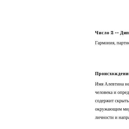
Число
2
--
Дип
Гармония, партне
Происхождение
Имя Алевтина не
человека и опре
содержит скрытый
окружающим мир
личности и напр