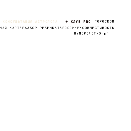
ГОРОСКОП
 КОНСУЛЬТАЦИЯ АСТРОЛОГА
✦ КЛУБ PRO
НАЯ КАРТА
РАЗБОР РЕБЁНКА
ТАРО
СОННИК
СОВМЕСТИМОСТЬ
НУМЕРОЛОГИЯ
ЕЩЁ
+