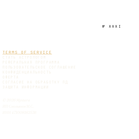
№
XXXI
TERMS OF SERVICE
СТАТЬ АСТРОЛОГОМ
РЕФЕРАЛЬНАЯ ПРОГРАММА
ПОЛЬЗОВАТЕЛЬСКОЕ СОГЛАШЕНИЕ
КОНФИДЕНЦИАЛЬНОСТЬ
ОФЕРТА
СОГЛАСИЕ НА ОБРАБОТКУ ПД
ЗАЩИТА ИНФОРМАЦИИ
© 2026 Mystara
ИП Смольянов М.С.
ИНН 471008182536