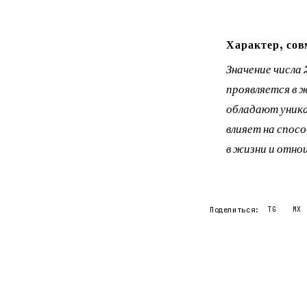
Характер, сов
Значение числа
проявляется в 
обладают уника
влияет на спос
в жизни и отнош
Поделиться:
TG
MX