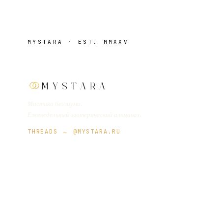
MYSTARA · EST. MMXXV
MYSTARA
Мистика без шума.
Еженедельный эзотерический альманах.
THREADS → @MYSTARA.RU