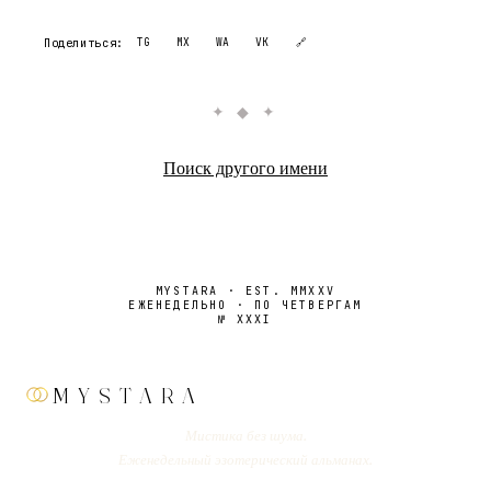
Поделиться:
TG
MX
WA
VK
🔗
✦ ◆ ✦
Поиск другого имени
MYSTARA · EST. MMXXV
ЕЖЕНЕДЕЛЬНО · ПО ЧЕТВЕРГАМ
№
XXXI
MYSTARA
Мистика без шума.
Еженедельный эзотерический альманах.