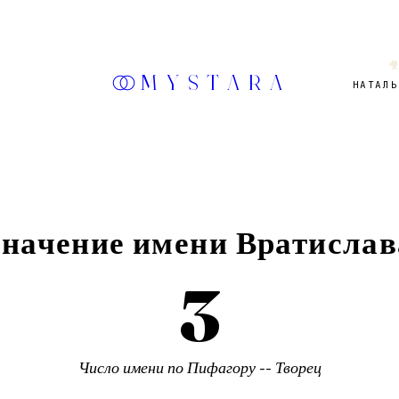

MYSTARA
НАТАЛЬ
Значение имени
Вратислав
3
Число имени по Пифагору --
Творец