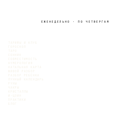
ЕЖЕНЕДЕЛЬНО · ПО ЧЕТВЕРГАМ
ТАРИФЫ И КЛУБ
ГОРОСКОП
ТАРО
СОННИК
СОВМЕСТИМОСТЬ
НУМЕРОЛОГИЯ
НАТАЛЬНАЯ КАРТА
ЖИВОЙ РАЗБОР
РАЗБОР РЕБЁНКА
ЛУННЫЙ КАЛЕНДАРЬ
РУНЫ
ЧАКРЫ
КРИСТАЛЛЫ
И-ЦЗИН
ПРАКТИКИ
БЛОГ