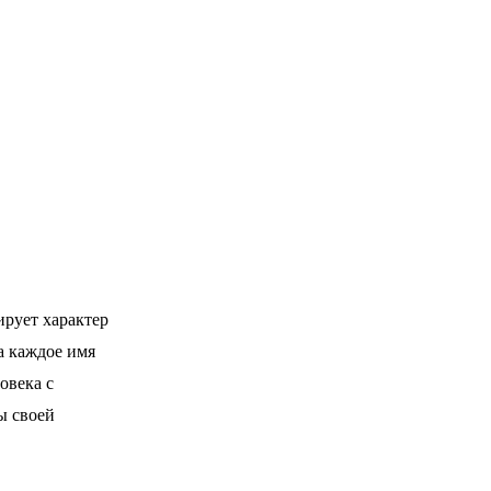
ирует характер
а каждое имя
овека с
ы своей