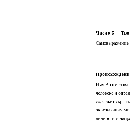
Число
3
--
Тво
Самовыражение, 
Происхождение
Имя Вратислава 
человека и опре
содержит скрытый
окружающим мир
личности и напр