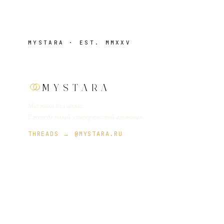
MYSTARA · EST. MMXXV
MYSTARA
Мистика без шума.
Еженедельный эзотерический альманах.
THREADS → @MYSTARA.RU