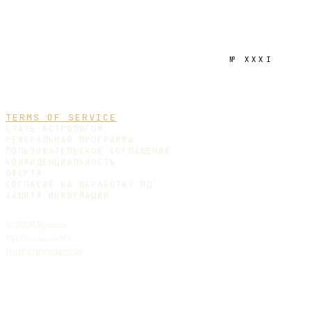
№
XXXI
TERMS OF SERVICE
СТАТЬ АСТРОЛОГОМ
РЕФЕРАЛЬНАЯ ПРОГРАММА
ПОЛЬЗОВАТЕЛЬСКОЕ СОГЛАШЕНИЕ
КОНФИДЕНЦИАЛЬНОСТЬ
ОФЕРТА
СОГЛАСИЕ НА ОБРАБОТКУ ПД
ЗАЩИТА ИНФОРМАЦИИ
© 2026 Mystara
ИП Смольянов М.С.
ИНН 471008182536