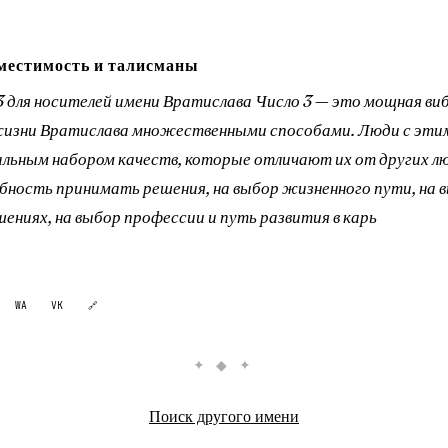
местимость и талисманы
 3 для носителей имени Вратислава Число 3 — это мощная ви
жизни Вратислава множественными способами. Люди с этим
льным набором качеств, которые отличают их от других лю
обность принимать решения, на выбор жизненного пути, на 
ениях, на выбор профессии и путь развития в карь
WA
VK
🔗
✦ ◆ ✦
Поиск другого имени