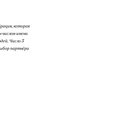
брация, которая
 числом имени
дей. Число 3
выбор партнёра