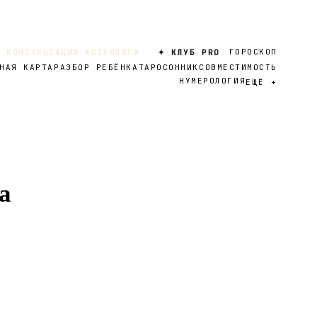
ГОРОСКОП
 КОНСУЛЬТАЦИЯ АСТРОЛОГА
✦ КЛУБ PRO
НАЯ КАРТА
РАЗБОР РЕБЁНКА
ТАРО
СОННИК
СОВМЕСТИМОСТЬ
НУМЕРОЛОГИЯ
ЕЩЁ
+
а