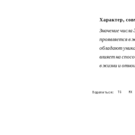
Характер, сов
Значение числа
проявляется в 
обладают уника
влияет на спос
в жизни и отнош
Поделиться:
TG
MX