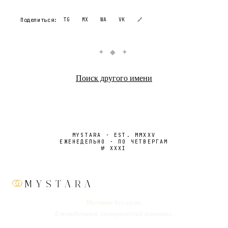
Поделиться:
TG
MX
WA
VK
🔗
✦ ◆ ✦
Поиск другого имени
MYSTARA · EST. MMXXV
ЕЖЕНЕДЕЛЬНО · ПО ЧЕТВЕРГАМ
№
XXXI
MYSTARA
Мистика без шума.
Еженедельный эзотерический альманах.