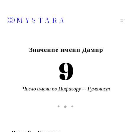
MYSTARA
=
Значение имени
Дамир
9
Число имени по Пифагору --
Гуманист
✦ ◆ ✦