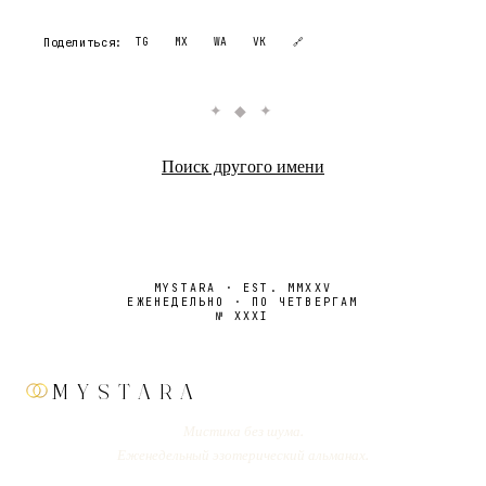
Поделиться:
TG
MX
WA
VK
🔗
✦ ◆ ✦
Поиск другого имени
MYSTARA · EST. MMXXV
ЕЖЕНЕДЕЛЬНО · ПО ЧЕТВЕРГАМ
№
XXXI
MYSTARA
Мистика без шума.
Еженедельный эзотерический альманах.