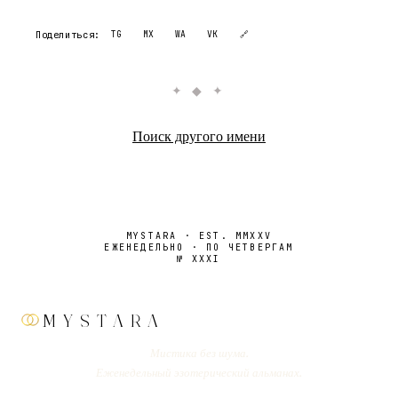
Поделиться:
TG
MX
WA
VK
🔗
✦ ◆ ✦
Поиск другого имени
MYSTARA · EST. MMXXV
ЕЖЕНЕДЕЛЬНО · ПО ЧЕТВЕРГАМ
№
XXXI
MYSTARA
Мистика без шума.
Еженедельный эзотерический альманах.