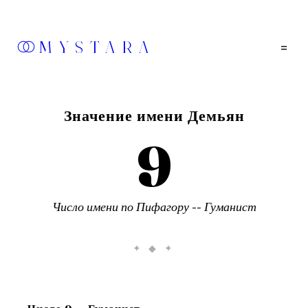
MYSTARA
=
Значение имени
Демьян
9
Число имени по Пифагору --
Гуманист
✦ ◆ ✦