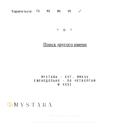
Поделиться:
TG
MX
WA
VK
🔗
✦ ◆ ✦
Поиск другого имени
MYSTARA · EST. MMXXV
ЕЖЕНЕДЕЛЬНО · ПО ЧЕТВЕРГАМ
№
XXXI
MYSTARA
Мистика без шума.
Еженедельный эзотерический альманах.