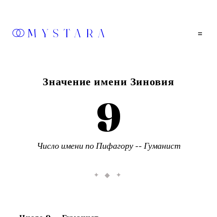
MYSTARA
=
Значение имени
Зиновия
9
Число имени по Пифагору --
Гуманист
✦ ◆ ✦