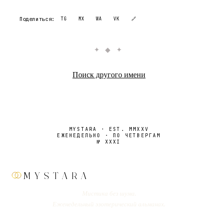
Поделиться:
TG
MX
WA
VK
🔗
✦ ◆ ✦
Поиск другого имени
MYSTARA · EST. MMXXV
ЕЖЕНЕДЕЛЬНО · ПО ЧЕТВЕРГАМ
№
XXXI
MYSTARA
Мистика без шума.
Еженедельный эзотерический альманах.