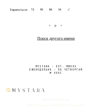
Поделиться:
TG
MX
WA
VK
🔗
✦ ◆ ✦
Поиск другого имени
MYSTARA · EST. MMXXV
ЕЖЕНЕДЕЛЬНО · ПО ЧЕТВЕРГАМ
№
XXXI
MYSTARA
Мистика без шума.
Еженедельный эзотерический альманах.