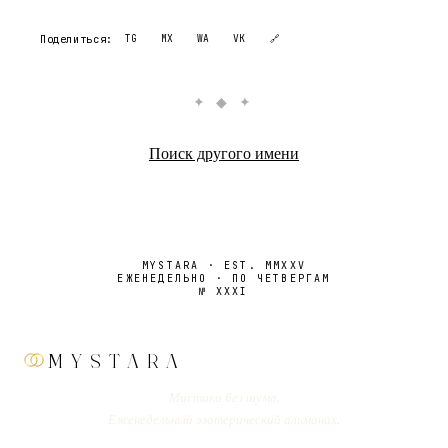
Поделиться:
TG
MX
WA
VK
🔗
✦ ◆ ✦
Поиск другого имени
MYSTARA · EST. MMXXV
ЕЖЕНЕДЕЛЬНО · ПО ЧЕТВЕРГАМ
№
XXXI
MYSTARA
Мистика без шума.
Еженедельный эзотерический альманах.