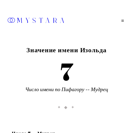
MYSTARA
=
Значение имени
Изольда
7
Число имени по Пифагору --
Мудрец
✦ ◆ ✦