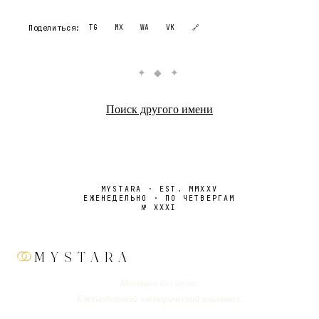
Поделиться:
TG
MX
WA
VK
🔗
✦ ◆ ✦
Поиск другого имени
MYSTARA · EST. MMXXV
ЕЖЕНЕДЕЛЬНО · ПО ЧЕТВЕРГАМ
№
XXXI
MYSTARA
Мистика без шума.
Еженедельный эзотерический альманах.