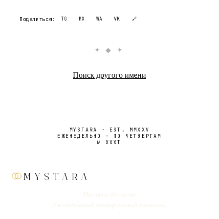
Поделиться:
TG
MX
WA
VK
🔗
✦ ◆ ✦
Поиск другого имени
MYSTARA · EST. MMXXV
ЕЖЕНЕДЕЛЬНО · ПО ЧЕТВЕРГАМ
№
XXXI
MYSTARA
Мистика без шума.
Еженедельный эзотерический альманах.