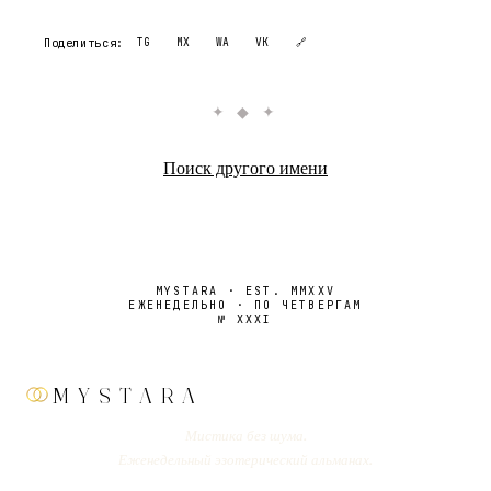
Поделиться:
TG
MX
WA
VK
🔗
✦ ◆ ✦
Поиск другого имени
MYSTARA · EST. MMXXV
ЕЖЕНЕДЕЛЬНО · ПО ЧЕТВЕРГАМ
№
XXXI
MYSTARA
Мистика без шума.
Еженедельный эзотерический альманах.