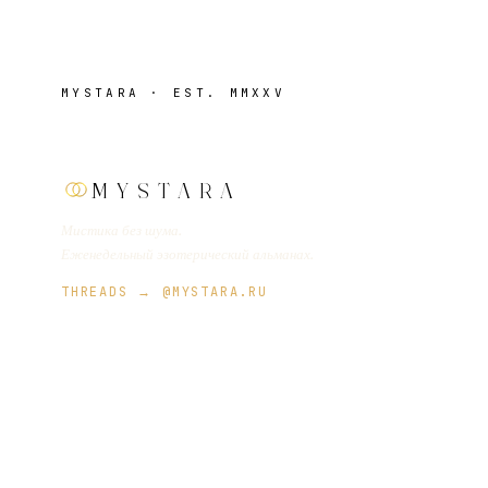
MYSTARA · EST. MMXXV
MYSTARA
Мистика без шума.
Еженедельный эзотерический альманах.
THREADS → @MYSTARA.RU