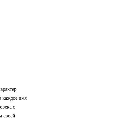
характер
а каждое имя
овека с
ы своей