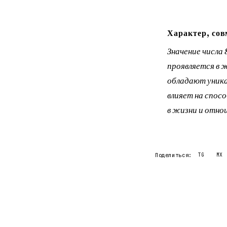
Характер, сов
Значение числа
проявляется в 
обладают уника
влияет на спос
в жизни и отно
Поделиться:
TG
MX