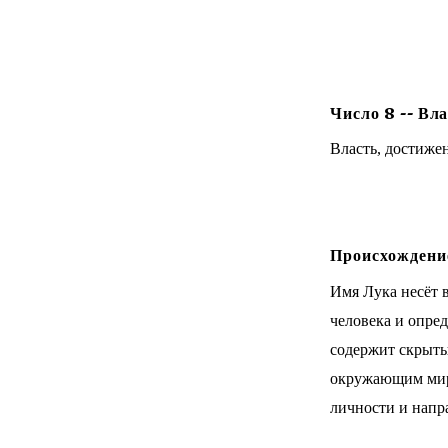
Число
8
--
Вла
Власть, достиже
Происхождение
Имя Лука несёт 
человека и опре
содержит скрытый
окружающим мир
личности и напр