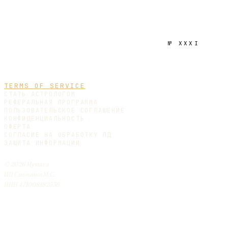
№
XXXI
TERMS OF SERVICE
СТАТЬ АСТРОЛОГОМ
РЕФЕРАЛЬНАЯ ПРОГРАММА
ПОЛЬЗОВАТЕЛЬСКОЕ СОГЛАШЕНИЕ
КОНФИДЕНЦИАЛЬНОСТЬ
ОФЕРТА
СОГЛАСИЕ НА ОБРАБОТКУ ПД
ЗАЩИТА ИНФОРМАЦИИ
© 2026 Mystara
ИП Смольянов М.С.
ИНН 471008182536