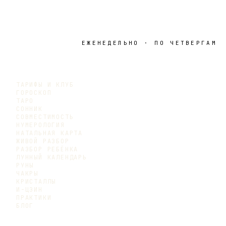
ЕЖЕНЕДЕЛЬНО · ПО ЧЕТВЕРГАМ
ТАРИФЫ И КЛУБ
ГОРОСКОП
ТАРО
СОННИК
СОВМЕСТИМОСТЬ
НУМЕРОЛОГИЯ
НАТАЛЬНАЯ КАРТА
ЖИВОЙ РАЗБОР
РАЗБОР РЕБЁНКА
ЛУННЫЙ КАЛЕНДАРЬ
РУНЫ
ЧАКРЫ
КРИСТАЛЛЫ
И-ЦЗИН
ПРАКТИКИ
БЛОГ