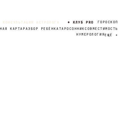
ГОРОСКОП
 КОНСУЛЬТАЦИЯ АСТРОЛОГА
✦ КЛУБ PRO
НАЯ КАРТА
РАЗБОР РЕБЁНКА
ТАРО
СОННИК
СОВМЕСТИМОСТЬ
НУМЕРОЛОГИЯ
ЕЩЁ
+