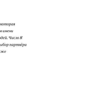
, которая
м имени
дей. Число 8
выбор партнёра
акже