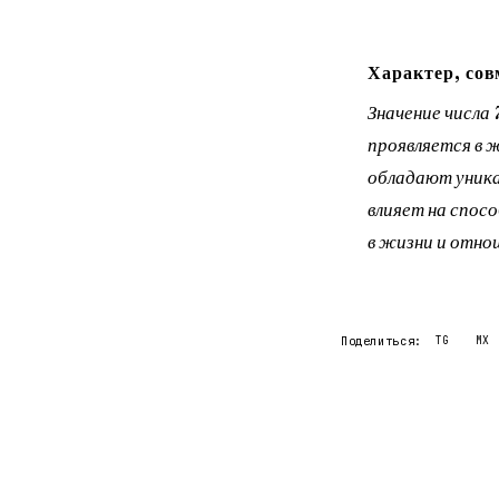
Характер, сов
Значение числа
проявляется в 
обладают уника
влияет на спос
в жизни и отнош
Поделиться:
TG
MX