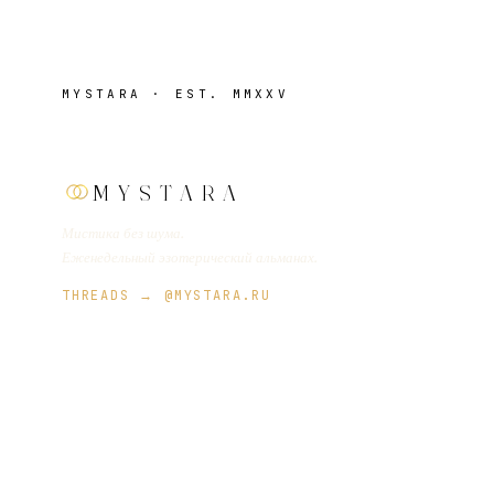
MYSTARA · EST. MMXXV
MYSTARA
Мистика без шума.
Еженедельный эзотерический альманах.
THREADS → @MYSTARA.RU