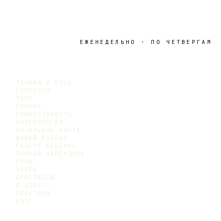
ЕЖЕНЕДЕЛЬНО · ПО ЧЕТВЕРГАМ
ТАРИФЫ И КЛУБ
ГОРОСКОП
ТАРО
СОННИК
СОВМЕСТИМОСТЬ
НУМЕРОЛОГИЯ
НАТАЛЬНАЯ КАРТА
ЖИВОЙ РАЗБОР
РАЗБОР РЕБЁНКА
ЛУННЫЙ КАЛЕНДАРЬ
РУНЫ
ЧАКРЫ
КРИСТАЛЛЫ
И-ЦЗИН
ПРАКТИКИ
БЛОГ