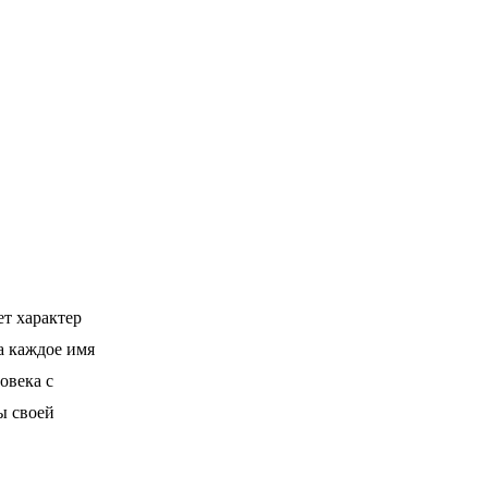
т характер
а каждое имя
овека с
ы своей