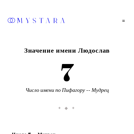
MYSTARA
=
Значение имени
Людослав
7
Число имени по Пифагору --
Мудрец
✦ ◆ ✦