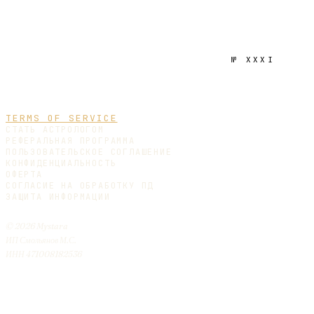
№
XXXI
TERMS OF SERVICE
СТАТЬ АСТРОЛОГОМ
РЕФЕРАЛЬНАЯ ПРОГРАММА
ПОЛЬЗОВАТЕЛЬСКОЕ СОГЛАШЕНИЕ
КОНФИДЕНЦИАЛЬНОСТЬ
ОФЕРТА
СОГЛАСИЕ НА ОБРАБОТКУ ПД
ЗАЩИТА ИНФОРМАЦИИ
© 2026 Mystara
ИП Смольянов М.С.
ИНН 471008182536