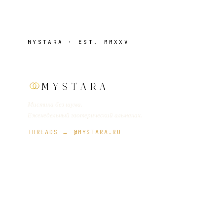
MYSTARA · EST. MMXXV
MYSTARA
Мистика без шума.
Еженедельный эзотерический альманах.
THREADS → @MYSTARA.RU