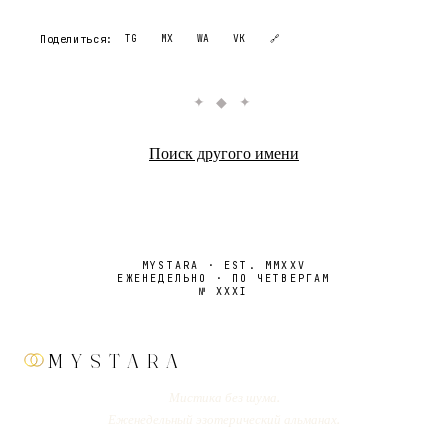
Поделиться:
TG
MX
WA
VK
🔗
✦ ◆ ✦
Поиск другого имени
MYSTARA · EST. MMXXV
ЕЖЕНЕДЕЛЬНО · ПО ЧЕТВЕРГАМ
№
XXXI
MYSTARA
Мистика без шума.
Еженедельный эзотерический альманах.