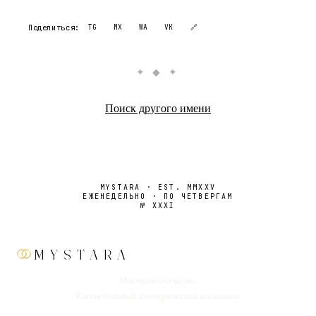
Поделиться:
TG
MX
WA
VK
🔗
✦ ◆ ✦
Поиск другого имени
MYSTARA · EST. MMXXV
ЕЖЕНЕДЕЛЬНО · ПО ЧЕТВЕРГАМ
№
XXXI
MYSTARA
Мистика без шума.
Еженедельный эзотерический альманах.