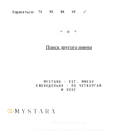
Поделиться:
TG
MX
WA
VK
🔗
✦ ◆ ✦
Поиск другого имени
MYSTARA · EST. MMXXV
ЕЖЕНЕДЕЛЬНО · ПО ЧЕТВЕРГАМ
№
XXXI
MYSTARA
Мистика без шума.
Еженедельный эзотерический альманах.