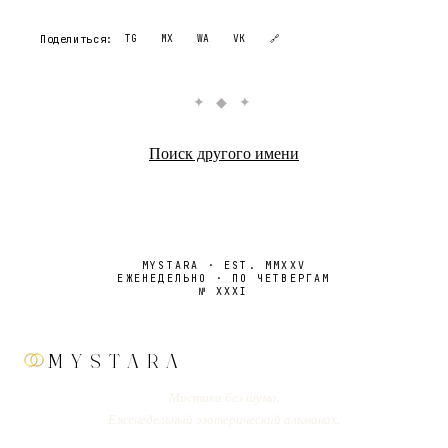
Поделиться:
TG
MX
WA
VK
🔗
✦ ◆ ✦
Поиск другого имени
MYSTARA · EST. MMXXV
ЕЖЕНЕДЕЛЬНО · ПО ЧЕТВЕРГАМ
№
XXXI
MYSTARA
Мистика без шума.
Еженедельный эзотерический альманах.