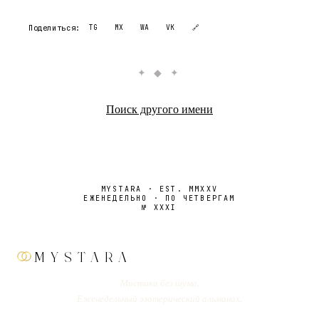
Поделиться:
TG
MX
WA
VK
🔗
✦ ◆ ✦
Поиск другого имени
MYSTARA · EST. MMXXV
ЕЖЕНЕДЕЛЬНО · ПО ЧЕТВЕРГАМ
№
XXXI
MYSTARA
Мистика без шума.
Еженедельный эзотерический альманах.