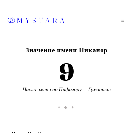
MYSTARA
=
Значение имени
Никанор
9
Число имени по Пифагору --
Гуманист
✦ ◆ ✦