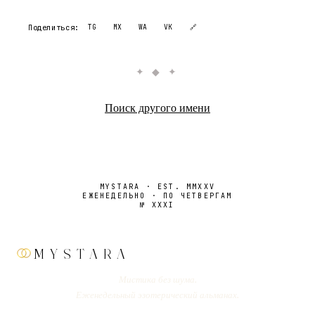
Поделиться:
TG
MX
WA
VK
🔗
✦ ◆ ✦
Поиск другого имени
MYSTARA · EST. MMXXV
ЕЖЕНЕДЕЛЬНО · ПО ЧЕТВЕРГАМ
№
XXXI
MYSTARA
Мистика без шума.
Еженедельный эзотерический альманах.