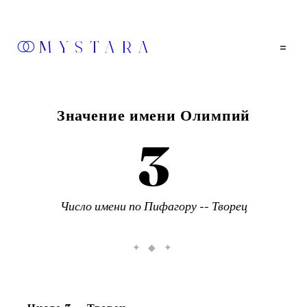
MYSTARA
=
Значение имени
Олимпий
3
Число имени по Пифагору --
Творец
✦ ◆ ✦