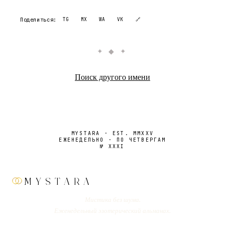
Поделиться:
TG
MX
WA
VK
🔗
✦ ◆ ✦
Поиск другого имени
MYSTARA · EST. MMXXV
ЕЖЕНЕДЕЛЬНО · ПО ЧЕТВЕРГАМ
№
XXXI
MYSTARA
Мистика без шума.
Еженедельный эзотерический альманах.