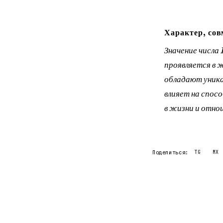
Характер, сов
Значение числа 
проявляется в 
обладают уника
влияет на спос
в жизни и отно
Поделиться:
TG
MX