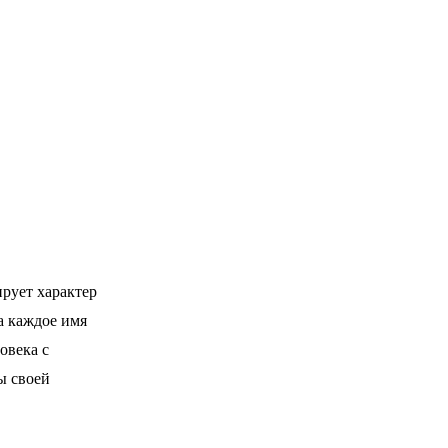
рует характер
а каждое имя
овека с
ы своей