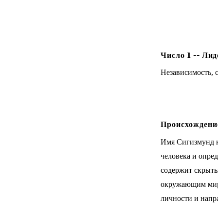
Число
1
--
Лид
Независимость, с
Происхождение
Имя Сигизмунд н
человека и опре
содержит скрытый
окружающим мир
личности и напр