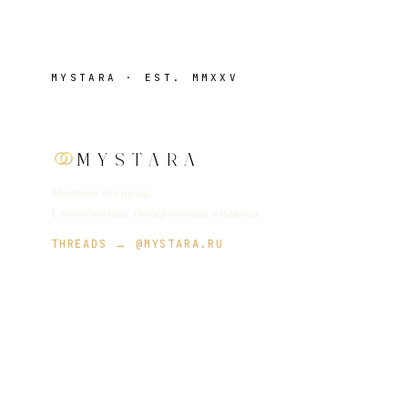
MYSTARA · EST. MMXXV
MYSTARA
Мистика без шума.
Еженедельный эзотерический альманах.
THREADS → @MYSTARA.RU