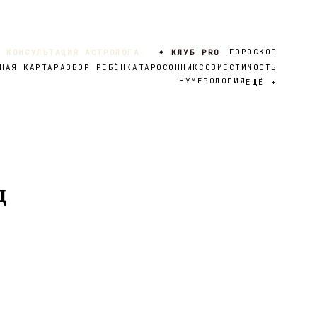
ГОРОСКОП
 КОНСУЛЬТАЦИЯ АСТРОЛОГА
✦ КЛУБ PRO
НАЯ КАРТА
РАЗБОР РЕБЁНКА
ТАРО
СОННИК
СОВМЕСТИМОСТЬ
НУМЕРОЛОГИЯ
ЕЩЁ
+
д