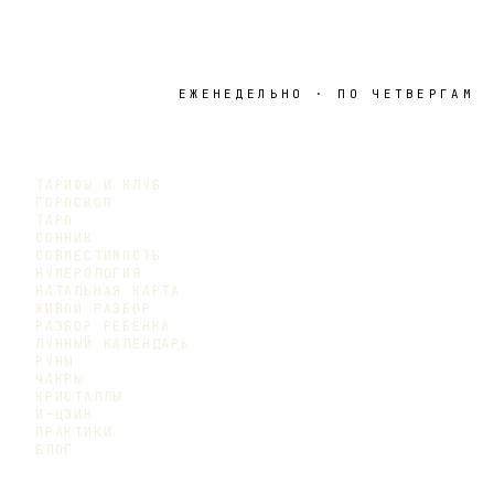
ЕЖЕНЕДЕЛЬНО · ПО ЧЕТВЕРГАМ
ТАРИФЫ И КЛУБ
ГОРОСКОП
ТАРО
СОННИК
СОВМЕСТИМОСТЬ
НУМЕРОЛОГИЯ
НАТАЛЬНАЯ КАРТА
ЖИВОЙ РАЗБОР
РАЗБОР РЕБЁНКА
ЛУННЫЙ КАЛЕНДАРЬ
РУНЫ
ЧАКРЫ
КРИСТАЛЛЫ
И-ЦЗИН
ПРАКТИКИ
БЛОГ