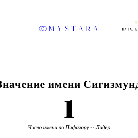

MYSTARA
НАТАЛЬ
Значение имени
Сигизмун
1
Число имени по Пифагору --
Лидер