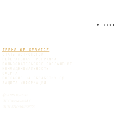
№
XXXI
TERMS OF SERVICE
СТАТЬ АСТРОЛОГОМ
РЕФЕРАЛЬНАЯ ПРОГРАММА
ПОЛЬЗОВАТЕЛЬСКОЕ СОГЛАШЕНИЕ
КОНФИДЕНЦИАЛЬНОСТЬ
ОФЕРТА
СОГЛАСИЕ НА ОБРАБОТКУ ПД
ЗАЩИТА ИНФОРМАЦИИ
© 2026 Mystara
ИП Смольянов М.С.
ИНН 471008182536