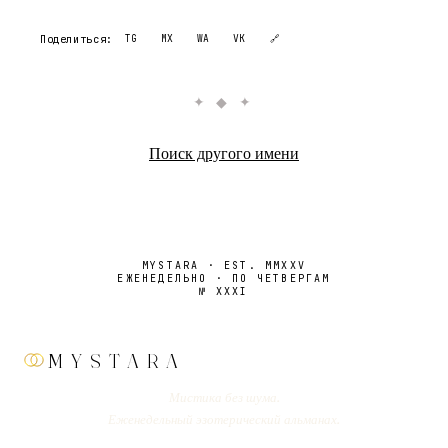
Поделиться:
TG
MX
WA
VK
🔗
✦ ◆ ✦
Поиск другого имени
MYSTARA · EST. MMXXV
ЕЖЕНЕДЕЛЬНО · ПО ЧЕТВЕРГАМ
№
XXXI
MYSTARA
Мистика без шума.
Еженедельный эзотерический альманах.