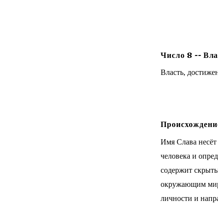
Число
8
--
Вла
Власть, достиже
Происхождение
Имя Слава несёт
человека и опре
содержит скрытый
окружающим мир
личности и напр