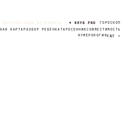
ГОРОСКОП
 КОНСУЛЬТАЦИЯ АСТРОЛОГА
✦ КЛУБ PRO
НАЯ КАРТА
РАЗБОР РЕБЁНКА
ТАРО
СОННИК
СОВМЕСТИМОСТЬ
НУМЕРОЛОГИЯ
ЕЩЁ
+