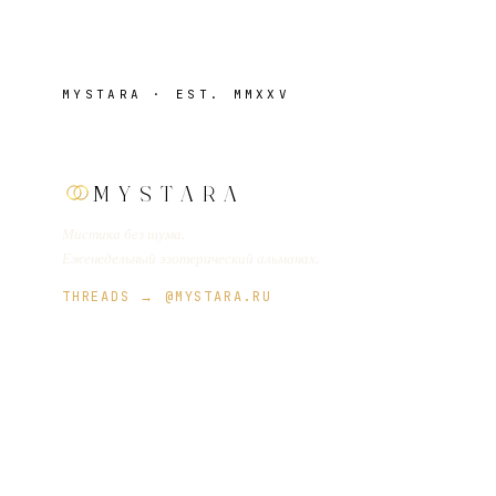
MYSTARA · EST. MMXXV
MYSTARA
Мистика без шума.
Еженедельный эзотерический альманах.
THREADS → @MYSTARA.RU