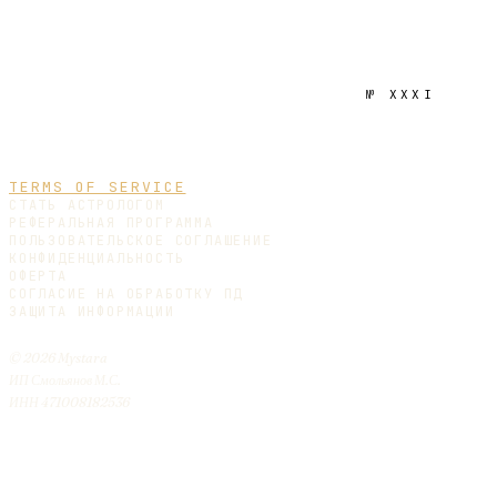
№
XXXI
TERMS OF SERVICE
СТАТЬ АСТРОЛОГОМ
РЕФЕРАЛЬНАЯ ПРОГРАММА
ПОЛЬЗОВАТЕЛЬСКОЕ СОГЛАШЕНИЕ
КОНФИДЕНЦИАЛЬНОСТЬ
ОФЕРТА
СОГЛАСИЕ НА ОБРАБОТКУ ПД
ЗАЩИТА ИНФОРМАЦИИ
© 2026 Mystara
ИП Смольянов М.С.
ИНН 471008182536