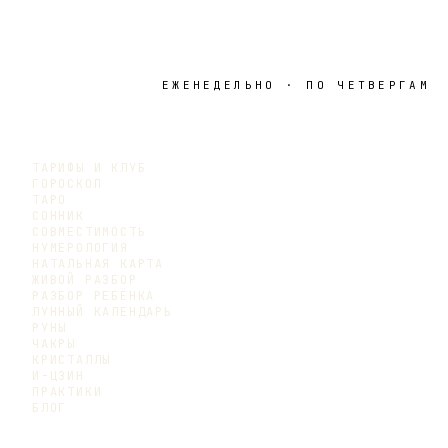
ЕЖЕНЕДЕЛЬНО · ПО ЧЕТВЕРГАМ
ТАРИФЫ И КЛУБ
ГОРОСКОП
ТАРО
СОННИК
СОВМЕСТИМОСТЬ
НУМЕРОЛОГИЯ
НАТАЛЬНАЯ КАРТА
ЖИВОЙ РАЗБОР
РАЗБОР РЕБЁНКА
ЛУННЫЙ КАЛЕНДАРЬ
РУНЫ
ЧАКРЫ
КРИСТАЛЛЫ
И-ЦЗИН
ПРАКТИКИ
БЛОГ