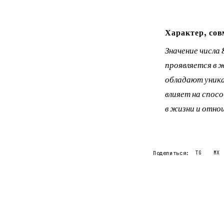
Характер, сов
Значение числа 
проявляется в 
обладают уника
влияет на спос
в жизни и отнош
Поделиться:
TG
MX