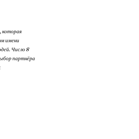
, которая
ом имени
дей. Число 8
выбор партнёра
к