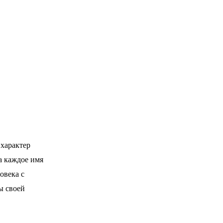
 характер
а каждое имя
овека с
ы своей