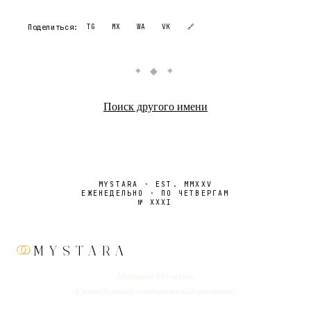
Поделиться:
TG
MX
WA
VK
🔗
✦ ◆ ✦
Поиск другого имени
MYSTARA · EST. MMXXV
ЕЖЕНЕДЕЛЬНО · ПО ЧЕТВЕРГАМ
№
XXXI
MYSTARA
Мистика без шума.
Еженедельный эзотерический альманах.