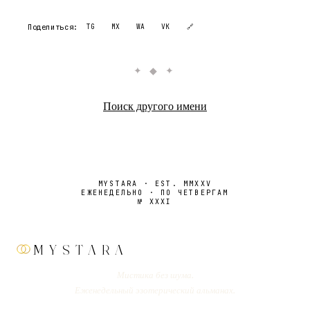
Поделиться:
TG
MX
WA
VK
🔗
✦ ◆ ✦
Поиск другого имени
MYSTARA · EST. MMXXV
ЕЖЕНЕДЕЛЬНО · ПО ЧЕТВЕРГАМ
№
XXXI
MYSTARA
Мистика без шума.
Еженедельный эзотерический альманах.