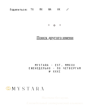
Поделиться:
TG
MX
WA
VK
🔗
✦ ◆ ✦
Поиск другого имени
MYSTARA · EST. MMXXV
ЕЖЕНЕДЕЛЬНО · ПО ЧЕТВЕРГАМ
№
XXXI
MYSTARA
Мистика без шума.
Еженедельный эзотерический альманах.