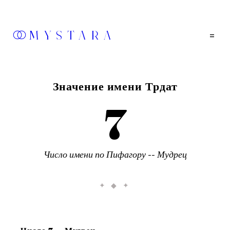
MYSTARA
=
Значение имени
Трдат
7
Число имени по Пифагору --
Мудрец
✦ ◆ ✦